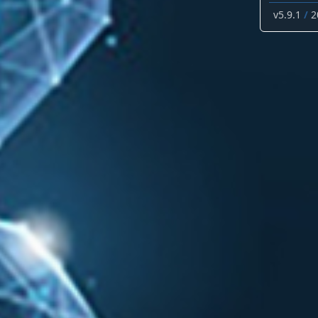
v5.9.1
/
2